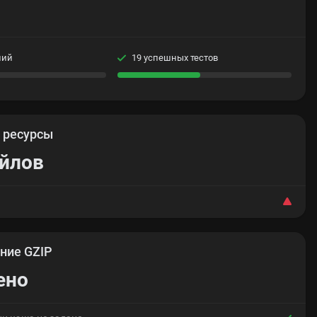
ний
19 успешных тестов
е
ресурсы
айлов
ние GZIP
ено