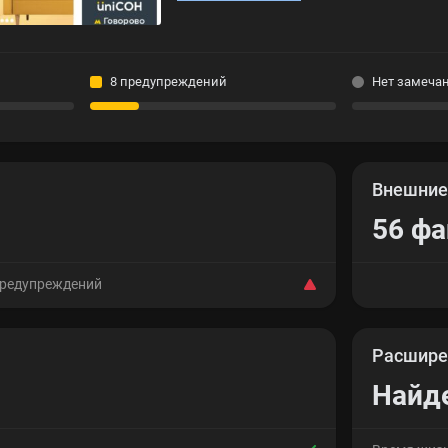
8 предупреждений
Нет замеча
Внешни
56 ф
предупреждений
Расшире
Найд