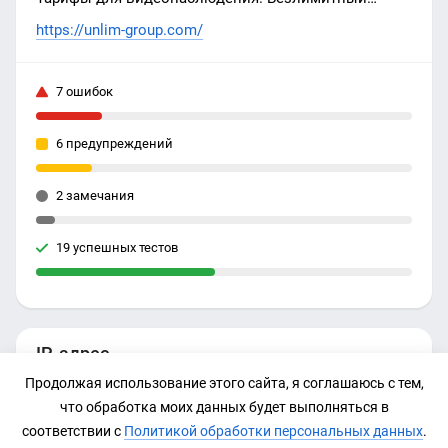
интернет. Бесплатная раздача трафика. Бесплатная
https://unlim-group.com/
доставка по РФ. Тарифы не продаются в салонах
связи.
7 ошибок
6 предупреждений
2 замечания
19 успешных тестов
IP-адрес
Продолжая использование этого сайта, я соглашаюсь с тем,
185.137.235.2
что обработка моих данных будет выполняться в
соответствии с
Политикой обработки персональных данных
.