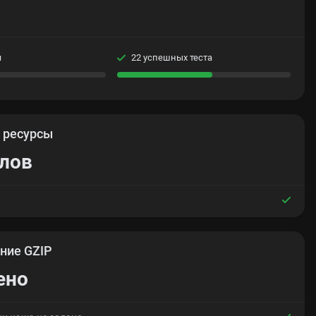
я
22 успешных теста
е
ресурсы
йлов
ние GZIP
ено