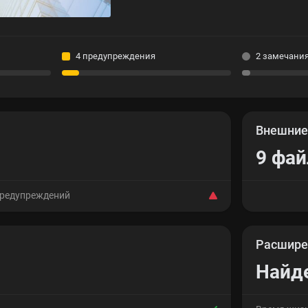
4 предупреждения
2 замечани
Внешни
9 фа
предупреждений
Расшире
Найд