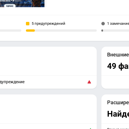
5 предупреждений
1 замечани
Внешни
49 ф
едупреждение
Расшире
Найд