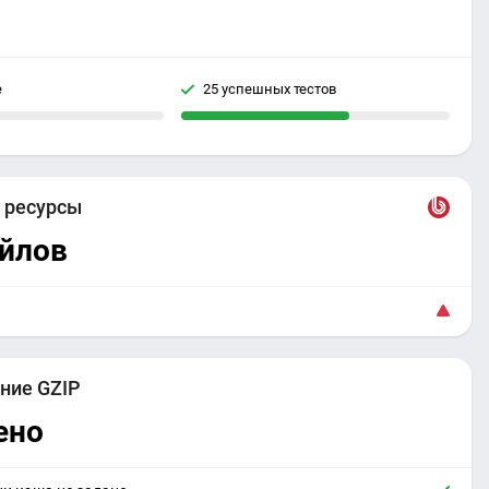
е
25 успешных тестов
е
ресурсы
айлов
ние GZIP
ено