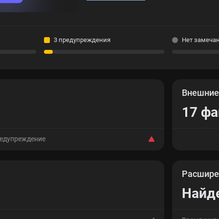
3 предупреждения
Нет замеча
Внешни
17 ф
редупреждение
Расшире
Найд