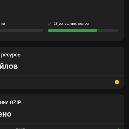
ний
28 успешных тестов
е
ресурсы
айлов
ние GZIP
ено