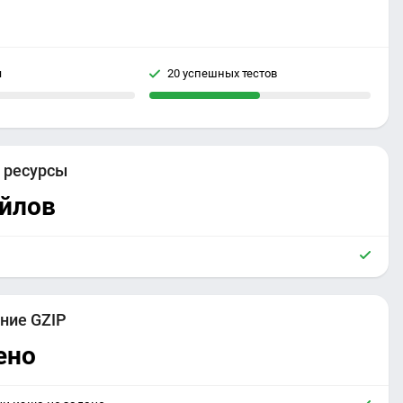
я
20 успешных тестов
е
ресурсы
айлов
ние GZIP
ено