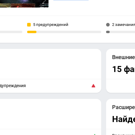
5 предупреждений
2 замечани
Внешни
15 ф
едупреждения
Расшире
Найд