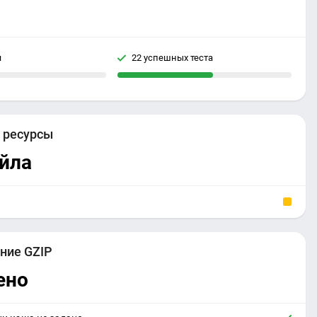
я
22 успешных теста
е
ресурсы
йла
ние GZIP
ено