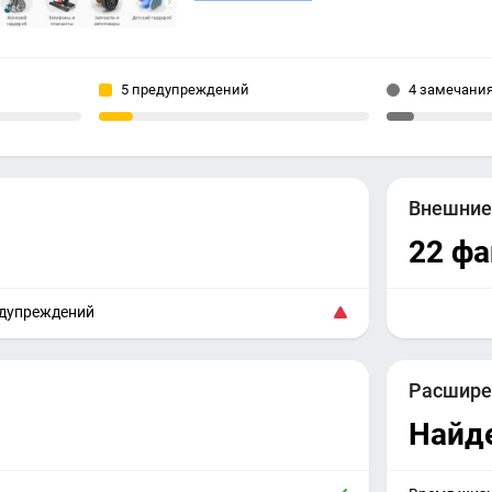
5 предупреждений
4 замечани
Внешни
22 фа
едупреждений
Расшире
Найд