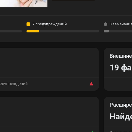
7 предупреждений
3 замечани
Внешни
19 ф
редупреждений
Расшире
Найд