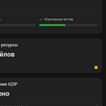
я
18 успешных тестов
е
ресурсы
айлов
ние GZIP
ено