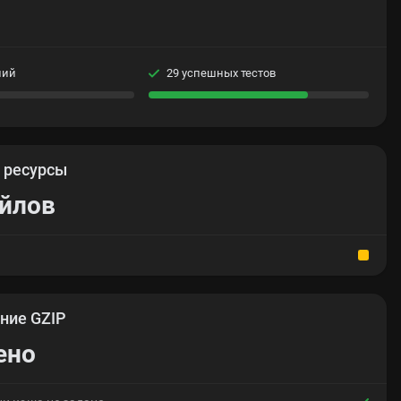
ний
29 успешных тестов
е
ресурсы
айлов
ние GZIP
ено