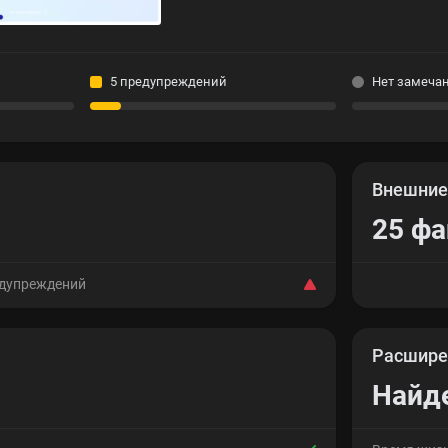
5 предупреждений
Нет замеча
Внешни
25 ф
едупреждений
Расшире
Найд