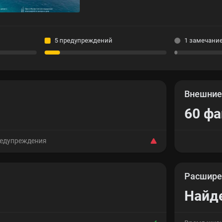
5 предупреждений
1 замечани
Внешни
60 ф
редупреждения
Расшире
Найд