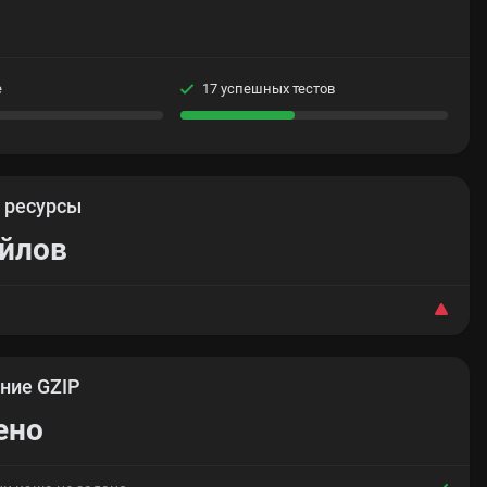
е
17 успешных тестов
е
ресурсы
айлов
ние GZIP
ено