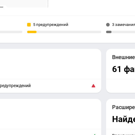
5 предупреждений
3 замечани
Внешни
61 фа
предупреждений
Расшире
Найд