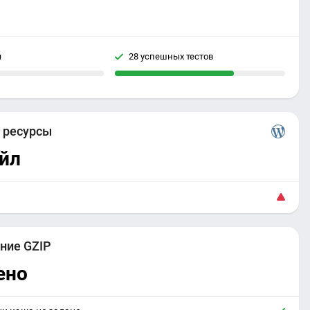
я
28 успешных тестов
е
ресурсы
йл
ние GZIP
ено