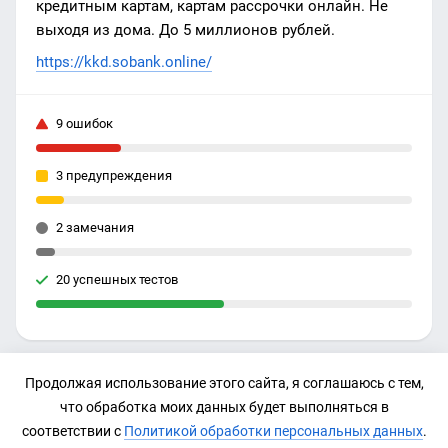
кредитным картам, картам рассрочки онлайн. Не
выходя из дома. До 5 миллионов рублей.
https://kkd.sobank.online/
9 ошибок
3 предупреждения
2 замечания
20 успешных тестов
Продолжая использование этого сайта, я соглашаюсь с тем,
IP-адрес
что обработка моих данных будет выполняться в
45.10.243.9
соответствии с
Политикой обработки персональных данных
.