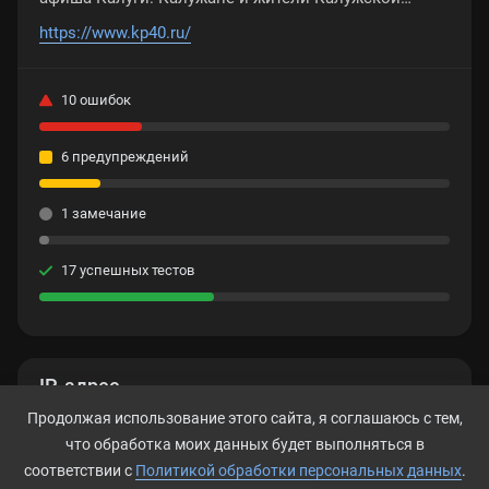
области могут поделиться своими новостями,
https://www.kp40.ru/
сообщениями, фото и видео в разделе «Глас
народа»
10 ошибок
6 предупреждений
1 замечание
17 успешных тестов
IP-адрес
Продолжая использование этого сайта, я соглашаюсь с тем,
172.67.146.22
что обработка моих данных будет выполняться в
соответствии с
Политикой обработки персональных данных
.