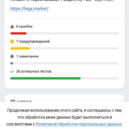
Странник, Кадзуха по низким ценам и с гарантией
https://lega.market/
качества ✔️. Заходите и выбирайте в магазине
lega.market!
6 ошибок
7 предупреждений
1 замечание
26 успешных тестов
IP-адрес
Продолжая использование этого сайта, я соглашаюсь с тем,
Нет данных
что обработка моих данных будет выполняться в
соответствии с
Политикой обработки персональных данных
.