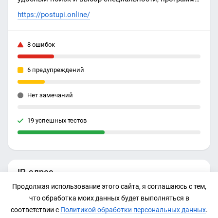
образования. Баллы ЕГЭ, проходные баллы, тесты
https://postupi.online/
профориентации, проверка шансов поступления -
уникальный сервис выбора будущего для
8 ошибок
абитуриентов и поступающих в вузы. Справочник
абитуриента онлайн для поступающих в вузы.
6 предупреждений
Нет замечаний
19 успешных тестов
IP-адрес
Продолжая использование этого сайта, я соглашаюсь с тем,
185.71.64.130
что обработка моих данных будет выполняться в
соответствии с
Политикой обработки персональных данных
.