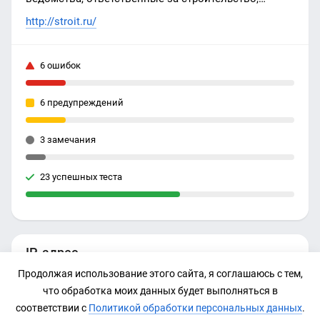
начали регулировать этот процесс. В ряде регионов
http://stroit.ru/
ранее ограничили нижнюю границу площадей
квартир, а теперь это сделано и в Москве.
6 ошибок
6 предупреждений
3 замечания
23 успешных теста
IP-адрес
Продолжая использование этого сайта, я соглашаюсь с тем,
87.236.19.238
что обработка моих данных будет выполняться в
соответствии с
Политикой обработки персональных данных
.