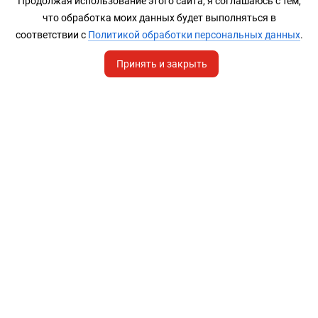
Продолжая использование этого сайта, я соглашаюсь с тем,
что обработка моих данных будет выполняться в
соответствии с
Политикой обработки персональных данных
.
Принять и закрыть
Главная
Записи
Продукты
Услуги
Услуги
Информация
Продук
Анализ сайта
Пресс-центр
Управлени
Создание сайтов
Сайт бесплатно
CRM-сист